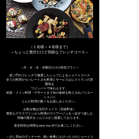
（１名様～４名様まで）
～ちょっと贅沢だけど気軽なフレンチコース～
～月・火・水・木曜日だけの特別プラン～
虎ノ門のフレンチで修業したシェフによるショートコース
全ての料理がセパレートされ料理とサービスはレストランの雰
囲気を
ワインバーで味わえます。
前菜・メイン料理・デザートまで旬の食材を取り入れバリエー
ションに
とんだ料理の数々をお楽しみください。
お飲み物は当日チョイス（別途料金）
豊富なグラスワインから料理のマリアージュを一品ずつ楽しむ
究極の贅沢をソムリエがご提案しております。
是非特別な時間をwine bar Mでお過ごしください。
​～少し早めのディナーや、軽い食事にもぴったりのショートコ